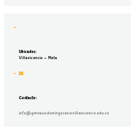
Ubicados:
Villavicencio - Meta
Contacto:
info@gimnasiodomingosaviovillavicencio.edu.co