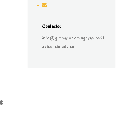
Contacto:
info@gimnasiodomingosaviovill
avicencio.edu.co
e