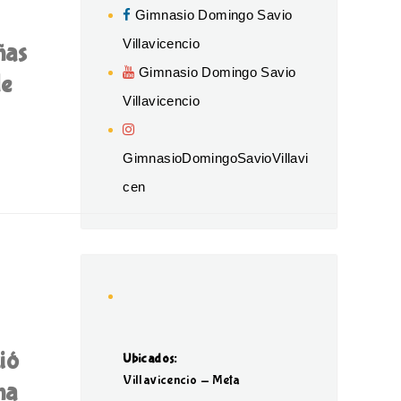
Gimnasio Domingo Savio
Villavicencio
ñas
Gimnasio Domingo Savio
de
Villavicencio
GimnasioDomingoSavioVillavi
cen
ió
Ubicados:
Villavicencio - Meta
na