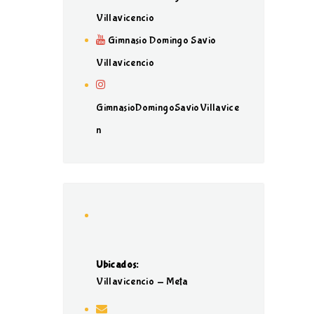
Villavicencio
Gimnasio Domingo Savio
Villavicencio
GimnasioDomingoSavioVillavice
n
Ubicados:
Villavicencio - Meta