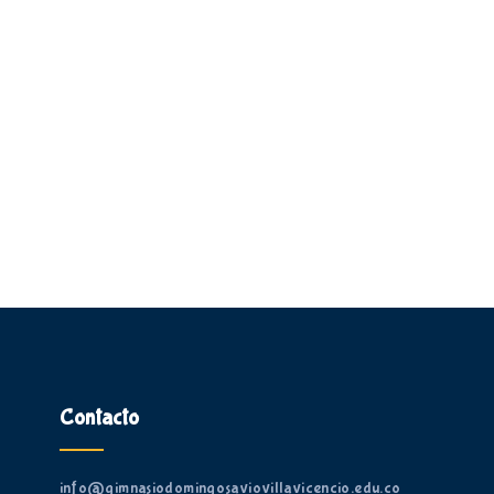
Contacto
info@gimnasiodomingosaviovillavicencio.edu.co